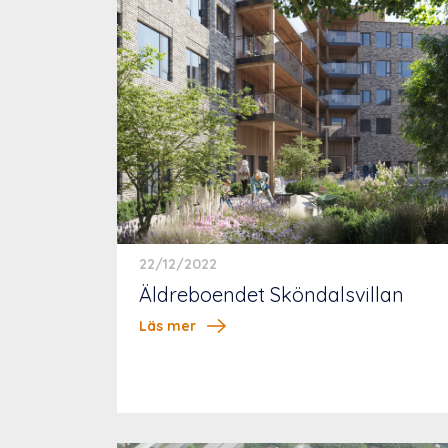
22/12/2022
Äldreboendet Sköndalsvillan
Läs mer