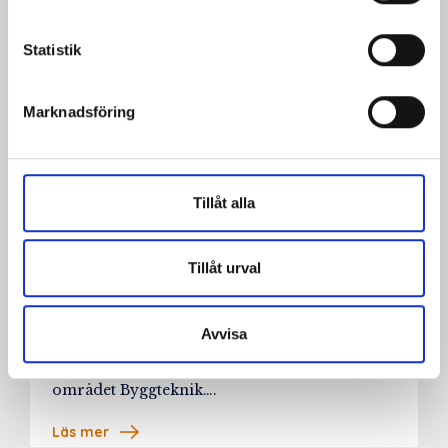
Statistik
Marknadsföring
Tillåt alla
10/04/2026
Tillåt urval
Vinnaren av Kåver & Mellins Byggteknik-
stipendium korad!
Avvisa
Kåver & Mellin har i samarbete med Örebro
Universitet instiftat ett stipendium inom
området Byggteknik….
Läs mer