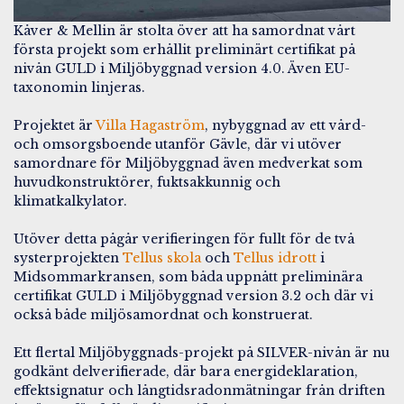
Kåver & Mellin är stolta över att ha samordnat vårt
första projekt som erhållit preliminärt certifikat på
nivån GULD i Miljöbyggnad version 4.0. Även EU-
taxonomin linjeras.
Projektet är
Villa Hagaström
, nybyggnad av ett vård-
och omsorgsboende utanför Gävle, där vi utöver
samordnare för Miljöbyggnad även medverkat som
huvudkonstruktörer, fuktsakkunnig och
klimatkalkylator.
Utöver detta pågår verifieringen för fullt för de två
systerprojekten
Tellus skola
och
Tellus idrott
i
Midsommarkransen, som båda uppnått preliminära
certifikat GULD i Miljöbyggnad version 3.2 och där vi
också både miljösamordnat och konstruerat.
Ett flertal Miljöbyggnads-projekt på SILVER-nivån är nu
godkänt delverifierade, där bara energideklaration,
effektsignatur och långtidsradonmätningar från driften