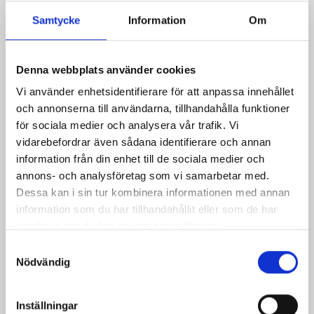
26/05/2026
Samtycke
Information
Om
Nyanställda i Tierp
Kåver & Mellin fortsätter växa och vi
välkomnar Martin Backfält och Maksym
Denna webbplats använder cookies
Hinkul till teamet….
Vi använder enhetsidentifierare för att anpassa innehållet
och annonserna till användarna, tillhandahålla funktioner
Läs mer
för sociala medier och analysera vår trafik. Vi
vidarebefordrar även sådana identifierare och annan
information från din enhet till de sociala medier och
annons- och analysföretag som vi samarbetar med.
Dessa kan i sin tur kombinera informationen med annan
information som du har tillhandahållit eller som de har
samlat in när du har använt deras tjänster.
Samtyckesval
Nödvändig
Inställningar