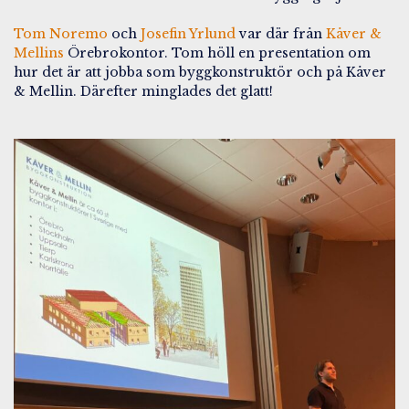
Tom Noremo
och
Josefin Yrlund
var där från
Kåver &
Mellins
Örebrokontor. Tom höll en presentation om
hur det är att jobba som byggkonstruktör och på Kåver
& Mellin. Därefter minglades det glatt!