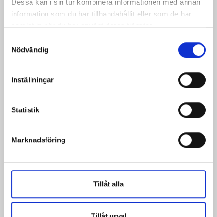
välkomnar Martin Backfält och Maksym
Dessa kan i sin tur kombinera informationen med annan
Hinkul till teamet….
information som du har tillhandahållit eller som de har
samlat in när du har använt deras tjänster.
Läs mer
Samtyckesval
Nödvändig
Inställningar
Statistik
Marknadsföring
Tillåt alla
Tillåt urval