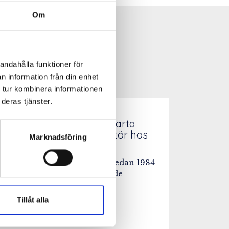
Om
andahålla funktioner för
n information från din enhet
 tur kombinera informationen
deras tjänster.
10/02/2026
Intresserad av att kickstarta
karriären som konstruktör hos
Marknadsföring
Kåver & Mellin?
Kåver & Mellin har funnits sedan 1984
och har utvecklats till ett av de
främsta…
Tillåt alla
Läs mer