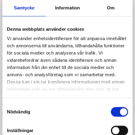
Samtycke
Information
Om
Denna webbplats använder cookies
Vi använder enhetsidentifierare för att anpassa innehållet
och annonserna till användarna, tillhandahålla funktioner
för sociala medier och analysera vår trafik. Vi
vidarebefordrar även sådana identifierare och annan
information från din enhet till de sociala medier och
annons- och analysföretag som vi samarbetar med.
Dessa kan i sin tur kombinera informationen med annan
information som du har tillhandahållit eller som de har
samlat in när du har använt deras tjänster.
Studenterna köar till Peter Eriksson för att lämna in CV.
Samtyckesval
Nödvändig
Här är en liten jämförelse på hur många vi var 2018
samt hur många vi blev nu 2019. En klar förbättring!
Inställningar