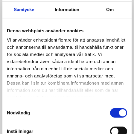
Samtycke
Information
Om
Denna webbplats använder cookies
26/05/2026
Vi använder enhetsidentifierare för att anpassa innehållet
och annonserna till användarna, tillhandahålla funktioner
Nyanställda i Tierp
för sociala medier och analysera vår trafik. Vi
Kåver & Mellin fortsätter växa och vi
vidarebefordrar även sådana identifierare och annan
välkomnar Martin Backfält och Maksym
information från din enhet till de sociala medier och
Hinkul till teamet….
annons- och analysföretag som vi samarbetar med.
Dessa kan i sin tur kombinera informationen med annan
Läs mer
information som du har tillhandahållit eller som de har
samlat in när du har använt deras tjänster.
Samtyckesval
Nödvändig
Inställningar