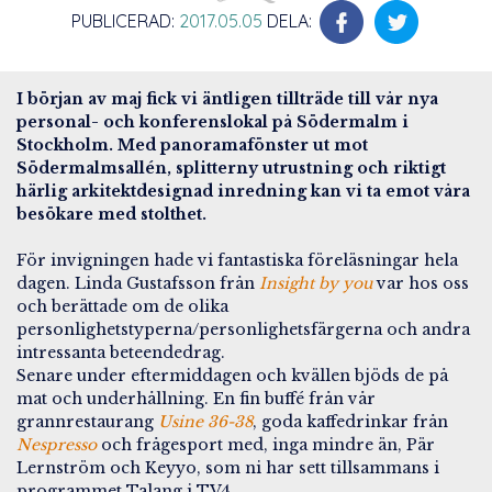
PUBLICERAD:
2017.05.05
DELA:
I början av maj fick vi äntligen tillträde till vår nya
personal- och konferenslokal på Södermalm i
Stockholm. Med panoramafönster ut mot
Södermalmsallén, splitterny utrustning och riktigt
härlig arkitektdesignad inredning kan vi ta emot våra
besökare med stolthet.
För invigningen hade vi fantastiska föreläsningar hela
dagen. Linda Gustafsson från
Insight by you
var hos oss
och berättade om de olika
personlighetstyperna/personlighetsfärgerna och andra
intressanta beteendedrag.
Senare under eftermiddagen och kvällen bjöds de på
mat och underhållning. En fin buffé från vår
grannrestaurang
Usine 36-38
, goda kaffedrinkar från
Nespresso
och frågesport med, inga mindre än, Pär
Lernström och Keyyo, som ni har sett tillsammans i
programmet Talang i TV4.