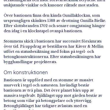
befästningarna och hade försvarsteknisk betydelse med
utskjutande vinklar och kanoner riktade mot staden.
Över bastionen finns den kända Gunillaklockan, som
ursprungligen skänktes 1588 av drottning Gunilla Bielke.
Efter slottsbranden 1702 och senare omgjutning hänger
den idag i en klockstapel ovanpå bastionen.
Stommens skick i bastionen har successivt försämrats
över tid. På uppdrag av beställaren har Kåver & Mellin
utfört en statusbesiktning med fokus på tegel- och
betongkonstruktionerna. Efter statusbesiktningen har
bygghandlingar projekterats.
Om konstruktionen
Bastionen är uppförd med en stomme av massivt
murverk i tegel och natursten. Invändigt består
bastionen av två plan. Det övre planet bärs upp av
massiva tegelvalv. Bjälklaget upp mot gården består av
betong som vilar på betongpelare och yttervägg.
Betongbjälklaget har tidigare avlastats med en