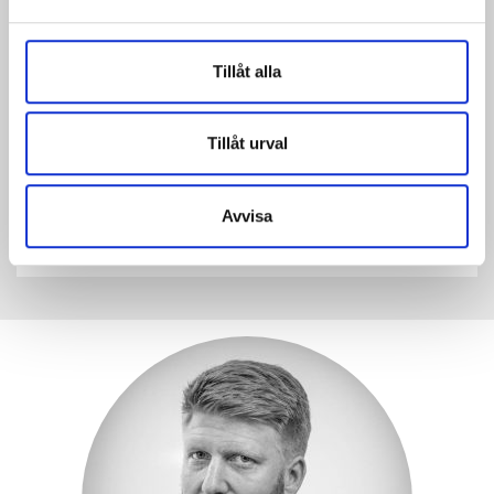
Tillåt alla
Tillåt urval
ICA Östhammar
Beställare:
ICA Fastigheter
Avvisa
Plats:
Östhammar