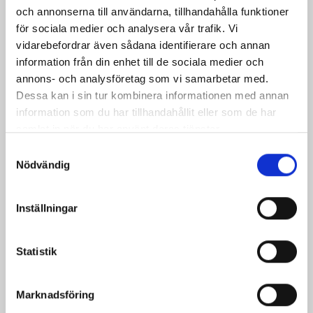
och annonserna till användarna, tillhandahålla funktioner
för sociala medier och analysera vår trafik. Vi
vidarebefordrar även sådana identifierare och annan
information från din enhet till de sociala medier och
annons- och analysföretag som vi samarbetar med.
Dessa kan i sin tur kombinera informationen med annan
Villa Falken
information som du har tillhandahållit eller som de har
Beställare:
samlat in när du har använt deras tjänster.
Privatperson via Bygg och Betong i Norduppland AB
Samtyckesval
Plats:
Östhammar
Nödvändig
Inställningar
Statistik
Marknadsföring