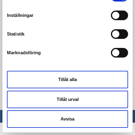
Inställningar
Statistik
21/11/2017
Medborgarhuset
Marknadsföring
Medborgarhuset på Södermalm i Stockholm
är ett av Kåver & Mellins genom tidernas
största projekt….
Tillåt alla
Läs mer
Tillåt urval
TILL TOPPEN
Avvisa