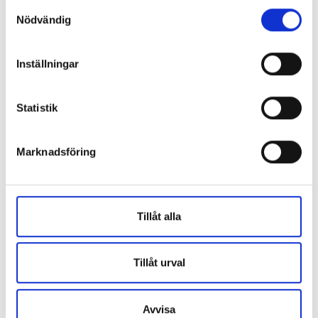
Samtyckesval
Nödvändig
Inställningar
Statistik
Marknadsföring
Ola Halvardsson
Uppdragsansvarig konstruktör - Certifierad
Tillåt alla
skyddsrumssakkunnig
ola.halvardsson@k-m.se
070-288 55 35
Tillåt urval
Placering:
Stockholm
Avvisa